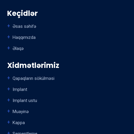
Keçidlər
Əsas səhifə
Haqqımızda
Əlaqə
Xidmətlərimiz
Qapaqların sökülməsi
Implant
Implant ustu
Muayinə
Kappa
Sementleme