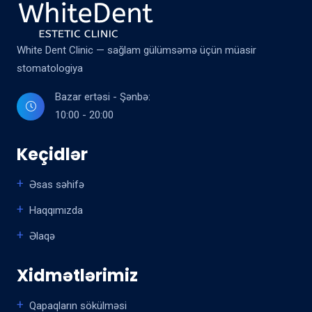
White Dent Clinic — sağlam gülümsəmə üçün müasir
stomatologiya
Bazar ertəsi - Şənbə:
10:00 - 20:00
Keçidlər
Əsas səhifə
Haqqımızda
Əlaqə
Xidmətlərimiz
Qapaqların sökülməsi