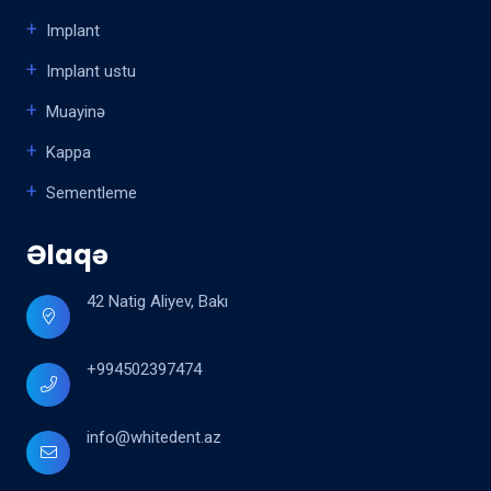
Implant
Implant ustu
Muayinə
Kappa
Sementleme
Əlaqə
42 Natig Aliyev, Bakı
+994502397474
info@whitedent.az