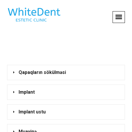
Qapaqların sökülməsi
Implant
Implant ustu
Muayinə